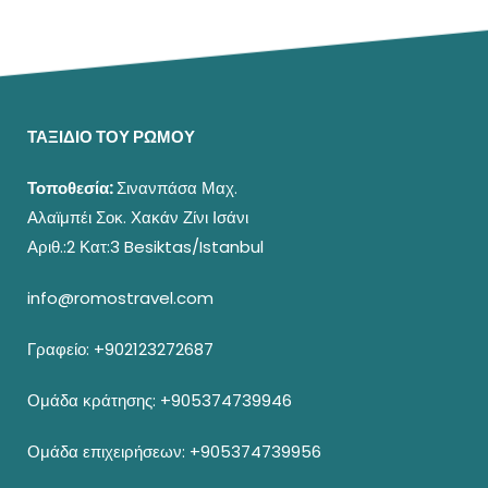
ΤΑΞΙΔΙΟ ΤΟΥ ΡΩΜΟΥ
Τοποθεσία:
Σινανπάσα Μαχ.
Αλαϊμπέι Σοκ. Χακάν Ζίνι Ισάνι
Αριθ.:2 Κατ:3 Besiktas/Istanbul
info@romostravel.com
Γραφείο:
+902123272687
Ομάδα κράτησης:
+905374739946
Ομάδα επιχειρήσεων:
+905374739956