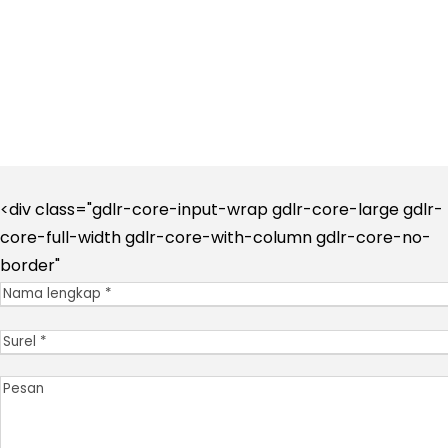
0090 537 473 99 46
Whatsapp - Tim Reservasi
<div class="gdlr-core-input-wrap gdlr-core-large gdlr-
core-full-width gdlr-core-with-column gdlr-core-no-
border"