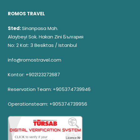
ROMOS TRAVEL
Sted:
Sinanpasa Mah.
Alaybeyi Sok. Hakan Zini България
No: 2 Kat: 3 Besiktas / Istanbul
info@romostravel.com
Kontor:
+902123272687
Reservation Team:
+905374739946
Operationsteam:
+905374739956