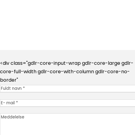
0090 537 473 99 46
Whatsapp - Reservationsteam
<div class="gdlr-core-input-wrap gdlr-core-large gdlr-
core-full-width gdlr-core-with-column gdlr-core-no-
border"