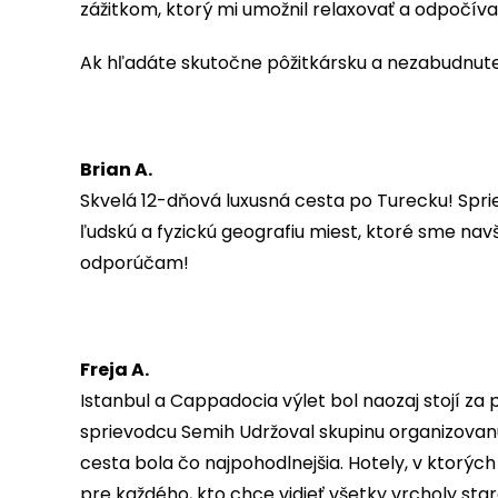
zážitkom, ktorý mi umožnil relaxovať a odpočívať
Ak hľadáte skutočne pôžitkársku a nezabudnuteľ
Brian A.
Skvelá 12-dňová luxusná cesta po Turecku! Spri
ľudskú a fyzickú geografiu miest, ktoré sme navš
odporúčam!
Freja A.
Istanbul a Cappadocia výlet bol naozaj stojí za 
sprievodcu Semih Udržoval skupinu organizovanú 
cesta bola čo najpohodlnejšia. Hotely, v ktorých s
pre každého, kto chce vidieť všetky vrcholy s