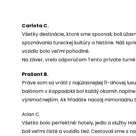
Carlota C.
Všetky destinácie, ktoré sme spoznali, boli úžas
spoznávania tureckej kultúry a histórie. Náš spr
vozidlo bolo veľmi pohodlné.
Na záver, vrelo odporúčam Tento prívate turné s
Prašant B.
Práve som sa vrátil z najúžasnejšej 11-dňovej l
balónom v Kappadokii bol každý okamih naplnený
výnimočnejším. Ak hľadáte naozaj mimoriadnu t
Arian C.
Všetko bolo perfektné: hotely, jedlo a služby H
boli veľmi čisté a vozidlo tiež. Cestovali sme s