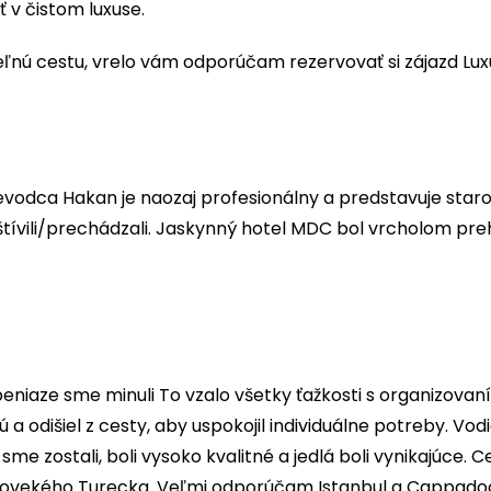
 v čistom luxuse.
nú cestu, vrelo vám odporúčam rezervovať si zájazd Lux
evodca Hakan je naozaj profesionálny a predstavuje staro
tívili/prechádzali. Jaskynný hotel MDC bol vrcholom prehli
peniaze sme minuli To vzalo všetky ťažkosti s organizovan
a odišiel z cesty, aby uspokojil individuálne potreby. Vo
me zostali, boli vysoko kvalitné a jedlá boli vynikajúce. Ce
tarovekého Turecka. Veľmi odporúčam Istanbul a Cappadoc