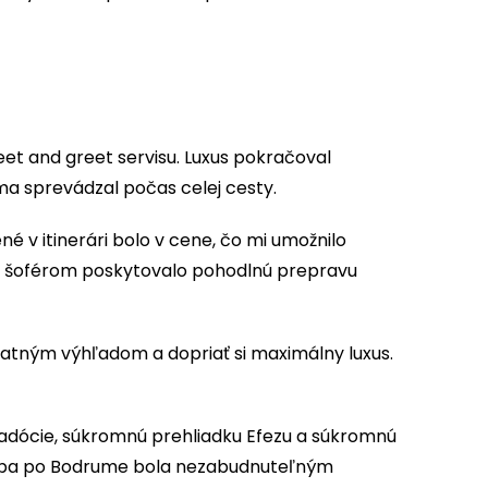
eet and greet servisu. Luxus pokračoval
ma sprevádzal počas celej cesty.
 v itinerári bolo v cene, čo mi umožnilo
 so šoférom poskytovalo pohodlnú prepravu
atným výhľadom a dopriať si maximálny luxus.
padócie, súkromnú prehliadku Efezu a súkromnú
lavba po Bodrume bola nezabudnuteľným