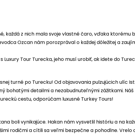
né, každá z nich mala svoje vlastné čaro, vďaka ktorému bo
ievodca Ozcan nám porozprával o každej dôležitej a zaujímav
 Luxury Tour Turecka, jeho musí urobiť, ak idete do Turec
uxusnej turné po Turecku! Od objavovania pulzujúcich ulíc
 bohatými detailmi a nezabudnuteľnými zážitkami. Náš zna
ureckú cestu, odporúčam luxusné Turkey Tours!
akana boli vynikajúce. Hakan nám vysvetlil históriu a na 
 našimi rodičmi a cítili sa veľmi bezpečne a pohodlne. Vre