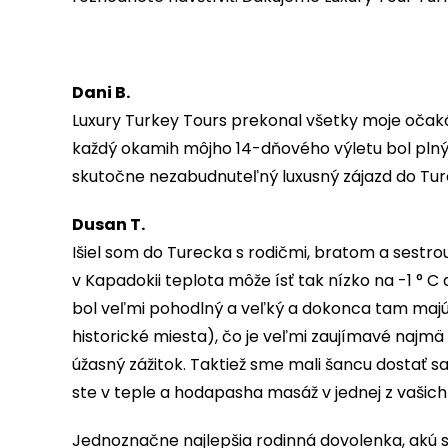
Dani B.
Luxury Turkey Tours prekonal všetky moje očak
každý okamih môjho 14-dňového výletu bol plný 
skutočne nezabudnuteľný luxusný zájazd do Ture
Dusan T.
Išiel som do Turecka s rodičmi, bratom a sestrou. 
v Kapadokii teplota môže ísť tak nízko na -1 ° 
bol veľmi pohodlný a veľký a dokonca tam majú p
historické miesta), čo je veľmi zaujímavé najmä
úžasný zážitok. Taktiež sme mali šancu dostať sa
ste v teple a hodapasha masáž v jednej z vašich
Jednoznačne najlepšia rodinná dovolenka, akú 