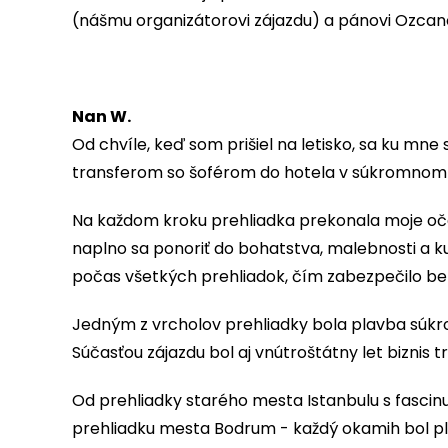
(nášmu organizátorovi zájazdu) a pánovi Ozcano
Nan W.
Od chvíle, keď som prišiel na letisko, sa ku mn
transferom so šoférom do hotela v súkromnom vo
Na každom kroku prehliadka prekonala moje očak
naplno sa ponoriť do bohatstva, malebnosti a k
počas všetkých prehliadok, čím zabezpečilo be
Jedným z vrcholov prehliadky bola plavba súkr
Súčasťou zájazdu bol aj vnútroštátny let biznis t
Od prehliadky starého mesta Istanbulu s fascin
prehliadku mesta Bodrum - každý okamih bol p