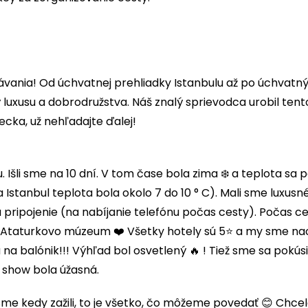
ávania! Od úchvatnej prehliadky Istanbulu až po úchvatn
luxusu a dobrodružstva. Náš znalý sprievodca urobil tent
cka, už nehľadajte ďalej!
Išli sme na 10 dní. V tom čase bola zima ❄️ a teplota sa poh
C a Istanbul teplota bola okolo 7 do 10 ° C). Mali sme lu
ripojenie (na nabíjanie telefónu počas cesty). Počas ces
 Ataturkovo múzeum ❤️ Všetky hotely sú 5⭐️ a my sme naoz
 na balónik!!! Výhľad bol osvetlený 🔥 ! Tiež sme sa pokú
 show bola úžasná.
sme kedy zažili, to je všetko, čo môžeme povedať 😊 Chc