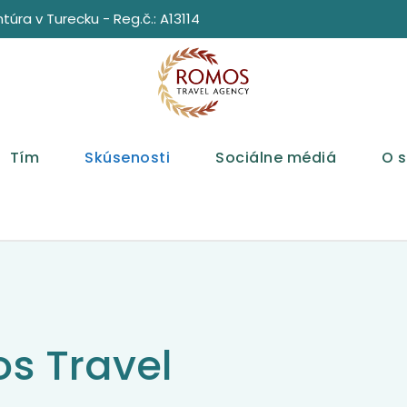
ra v Turecku - Reg.č.: A13114
Tím
Skúsenosti
Sociálne médiá
O 
s Travel