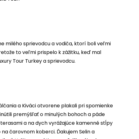
 milého sprievodcu a vodiča, ktorí boli veľmi
tože to veľmi prispelo k zážitku, keď mal
uxury Tour Turkey a sprievodcu.
rálčania a Kiváci otvorene plakali pri spomienke
inútili premýšľať o minulých bohoch a páde
i terasami a na dych vyrážajúce kamenné stĺpy
 na čarovnom koberci. Ďakujem Selin a