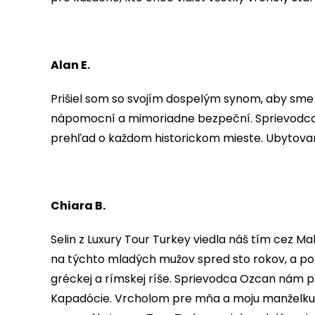
Alan E.
Prišiel som so svojím dospelým synom, aby sme p
nápomocní a mimoriadne bezpeční. Sprievodca Ozg
prehľad o každom historickom mieste. Ubytovani
Chiara B.
Selin z Luxury Tour Turkey viedla náš tím cez Ma
na týchto mladých mužov spred sto rokov, a po
gréckej a rímskej ríše. Sprievodca Ozcan nám p
Kapadócie. Vrcholom pre mňa a moju manželku 