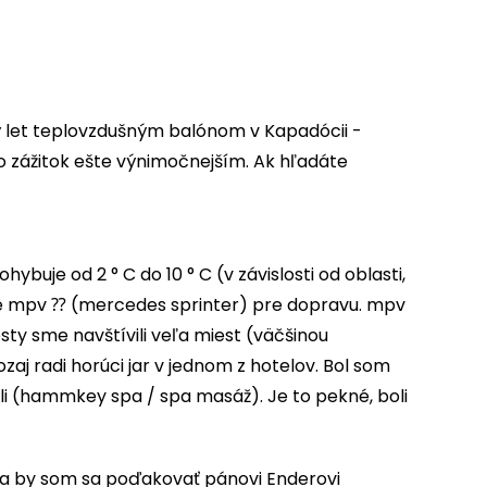
ý let teplovzdušným balónom v Kapadócii -
o zážitok ešte výnimočnejším. Ak hľadáte
ybuje od 2 ° C do 10 ° C (v závislosti od oblasti,
xusné mpv ⁇ (mercedes sprinter) pre dopravu. mpv
ty sme navštívili veľa miest (väčšinou
aj radi horúci jar v jednom z hotelov. Bol som
sili (hammkey spa / spa masáž). Je to pekné, boli
ela by som sa poďakovať pánovi Enderovi