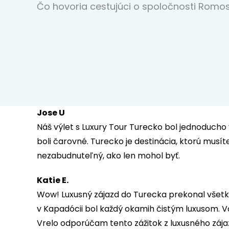
Čo hovoria cestujúci o spoločnosti Romo
Jose U
Náš výlet s Luxury Tour Turecko bol jednoducho 
boli čarovné. Turecko je destinácia, ktorú musíte
nezabudnuteľný, ako len mohol byť.
Katie E.
Wow! Luxusný zájazd do Turecka prekonal všetk
v Kapadócii bol každý okamih čistým luxusom. 
Vrelo odporúčam tento zážitok z luxusného záj