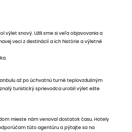
l výlet snový. Užili sme si veľa objavovania a
ej veci z destinácií a ich histórie a výletné
ka.
 Istanbulu až po úchvatnú turné teplovzdušným
lý turistický sprievodca urobil výlet ešte
každom mieste nám venoval dostatok času. Hotely
lo odporúčam túto agentúru a pýtajte sa na