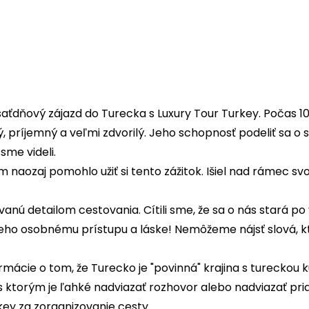
aťdňový zájazd do Turecka s Luxury Tour Turkey. Počas 10 d
, príjemný a veľmi zdvorilý. Jeho schopnosť podeliť sa o 
sme videli.
m naozaj pomohlo užiť si tento zážitok. Išiel nad rámec svo
ú detailom cestovania. Cítili sme, že sa o nás stará po
ho osobnému prístupu a láske! Nemôžeme nájsť slová, kt
rmácie o tom, že Turecko je "povinná" krajina s tureckou k
ktorým je ľahké nadviazať rozhovor alebo nadviazať priat
key za zorganizovanie cesty.