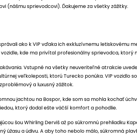
vi (nášmu sprievodcovi). Ďakujeme za všetky zážitky.
e správali ako k VIP vďaka ich exkluzívnemu letiskovému m
zidle, kde ma privítal profesionálny sprievodca, ktorý 
ávania. Vstupné na všetky neuveriteľné atrakcie uvedené
ultúrnej veľkoleposti, ktorú Turecko ponúka. VIP vozidlo
zproblémový a luxusný zážitok.
omnou jachtou na Bospor, kde som sa mohla kochať úchv
riedou, ktorý dodal ešte väčší komfort a pohodlie.
ujúcou šou Whirling Derviš až po súkromnú prehliadku Ka
lný úžasu a údivu. A aby toho nebolo málo, súkromná p