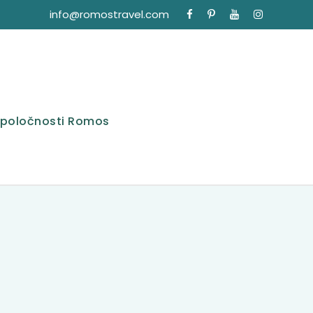
info@romostravel.com
spoločnosti Romos