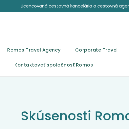
Licencovaná cestovná kancelária a cestovná agentú
Romos Travel Agency
Corporate Travel
Kontaktovať spoločnosť Romos
Skúsenosti Romo