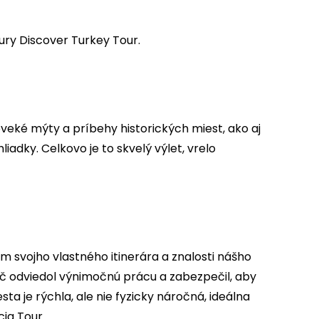
ury Discover Turkey Tour.
veké mýty a príbehy historických miest, ako aj
adky. Celkovo je to skvelý výlet, vrelo
ím svojho vlastného itinerára a znalosti nášho
dič odviedol výnimočnú prácu a zabezpečil, aby
sta je rýchla, ale nie fyzicky náročná, ideálna
ia Tour.