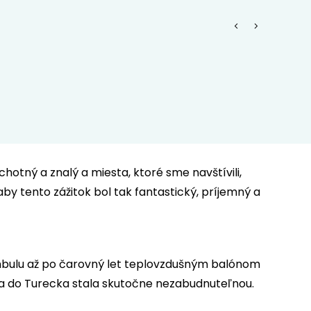
otný a znalý a miesta, ktoré sme navštívili,
 aby tento zážitok bol tak fantastický, príjemný a
anbulu až po čarovný let teplovzdušným balónom
a do Turecka stala skutočne nezabudnuteľnou.