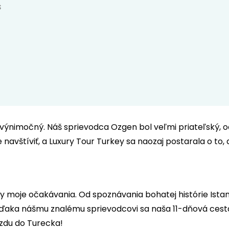
s
výnimočný. Náš sprievodca Ozgen bol veľmi priateľský, och
 navštíviť, a Luxury Tour Turkey sa naozaj postarala o to,
y moje očakávania. Od spoznávania bohatej histórie Ist
Vďaka nášmu znalému sprievodcovi sa naša 11-dňová cest
azdu do Turecka!