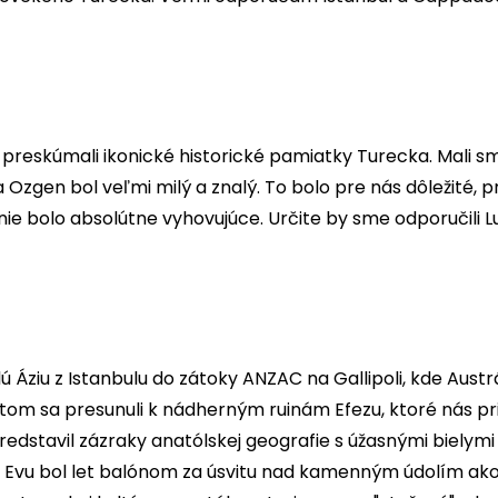
reskúmali ikonické historické pamiatky Turecka. Mali sme
en bol veľmi milý a znalý. To bolo pre nás dôležité, pre
e bolo absolútne vyhovujúce. Určite by sme odporučili L
lú Áziu z Istanbulu do zátoky ANZAC na Gallipoli, kde Aust
tom sa presunuli k nádherným ruinám Efezu, ktoré nás pr
redstavil zázraky anatólskej geografie s úžasnými bielym
Evu bol let balónom za úsvitu nad kamenným údolím ako